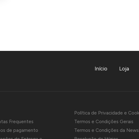
Início
Loja
Política de Privacidade e Cook
ntas Frequentes
Termos e Condições Gerais
os de pagamento
Termos e Condições da News
ações de Entrega e
Resolução de litígios