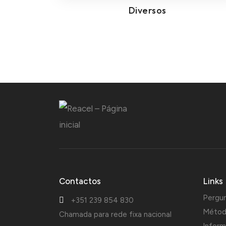
Diversos
Contactos
Links
Pergu
+351 239 854 830
Métod
Chamada para rede fixa nacional
Inform