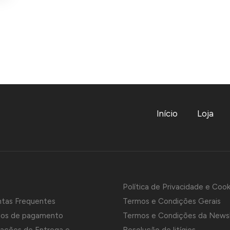
Início
Loja
Política de Privacidade e Cook
ntas Frequentes
Termos e Condições Gerais
os de pagamento
Termos e Condições da News
ações de Entrega e
Resolução de litígios