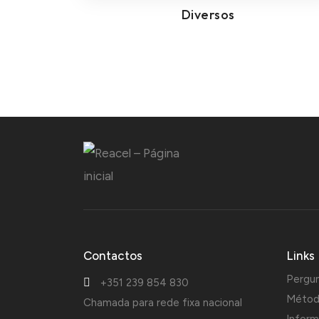
Diversos
Contactos
Links
Pergu
+351 239 854 830
Métod
Chamada para rede fixa nacional
Inform