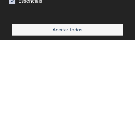
Essenciais
Aceitar todos
Início
Loja
Sobre
Outlet
Blog
Contactos
A Reacel é uma empresa grossista de relojoaria e ourivesaria
em Portugal, fundada em 1969. Dedica-se à importação e
comércio de produtos, acessórios e ferramentas
especializadas para as atividades de relojoaria e ourivesaria
e que disponibiliza os preços de revenda para profissionais