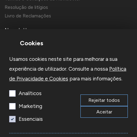
Resolução de litígios
Livro de Reclamações
Newsletter
Cookies
Usamos cookies neste site para melhorar a sua
experiência de utilizador. Consulte a nossa
Política
de Privacidade e Cookies
para mais informações.
Li e aceito a
Política de Privacidade
e os
Termos e Condições
da Newsletter
Analíticos
Rejeitar todos
Subscrever
Marketing
Aceitar
Essenciais
© 2026 Reacel Todos os direitos reservados.