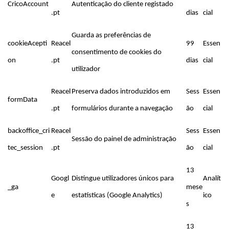
CricoAccount
Autenticação do cliente registado
.pt
dias
cial
Guarda as preferências de
cookieAcepti
Reacel
99
Essen
consentimento de cookies do
on
.pt
dias
cial
utilizador
Reacel
Preserva dados introduzidos em
Sess
Essen
formData
.pt
formulários durante a navegação
ão
cial
backoffice_cri
Reacel
Sess
Essen
Sessão do painel de administração
tec_session
.pt
ão
cial
13
Googl
Distingue utilizadores únicos para
Analít
_ga
mese
e
estatísticas (Google Analytics)
ico
s
13