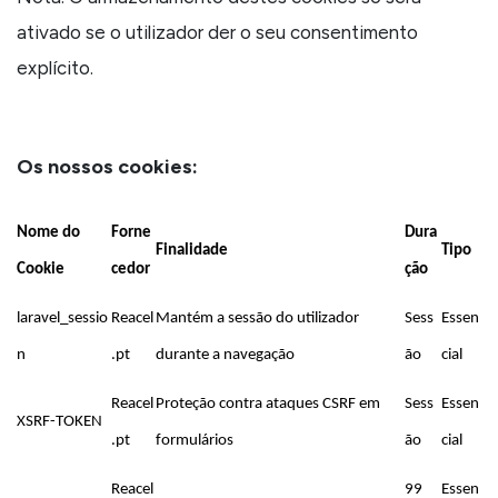
ativado se o utilizador der o seu consentimento
explícito.
Os nossos cookies:
Nome do
Forne
Dura
Finalidade
Tipo
Cookie
cedor
ção
laravel_sessio
Reacel
Mantém a sessão do utilizador
Sess
Essen
n
.pt
durante a navegação
ão
cial
Reacel
Proteção contra ataques CSRF em
Sess
Essen
XSRF-TOKEN
.pt
formulários
ão
cial
Reacel
99
Essen