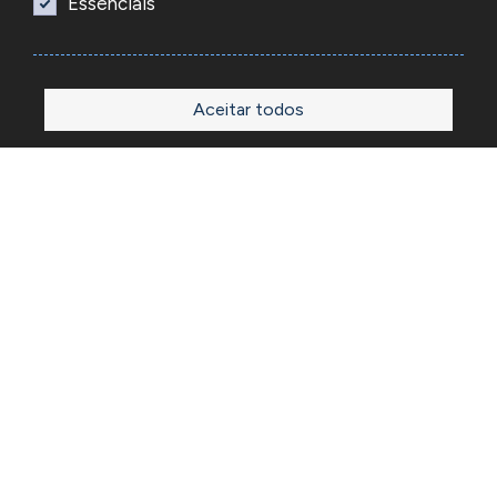
Essenciais
Aceitar todos
Início
Loja
Sobre
Outlet
Blog
Contactos
A Reacel é uma empresa grossista de relojoaria e ourivesaria
em Portugal, fundada em 1969. Dedica-se à importação e
comércio de produtos, acessórios e ferramentas
especializadas para as atividades de relojoaria e ourivesaria
e que disponibiliza os preços de revenda para profissionais