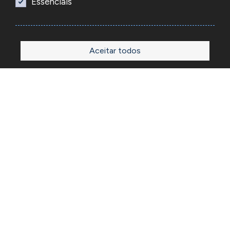
Essenciais
Aceitar todos
Início
Loja
Sobre
Outlet
Blog
Contactos
A Reacel é uma empresa grossista de relojoaria e ourivesaria
em Portugal, fundada em 1969. Dedica-se à importação e
comércio de produtos, acessórios e ferramentas
especializadas para as atividades de relojoaria e ourivesaria
e que disponibiliza os preços de revenda para profissionais