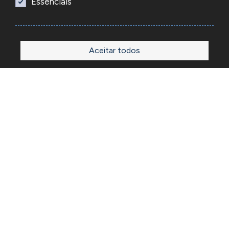
Essenciais
Aceitar todos
Início
Loja
Sobre
Outlet
Blog
Contactos
A Reacel é uma empresa grossista de relojoaria e ourivesaria
em Portugal, fundada em 1969. Dedica-se à importação e
comércio de produtos, acessórios e ferramentas
especializadas para as atividades de relojoaria e ourivesaria
e que disponibiliza os preços de revenda para profissionais