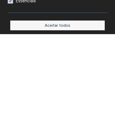
Essenciais
Aceitar todos
Início
Loja
Sobre
Outlet
Blog
Contactos
A Reacel é uma empresa grossista de relojoaria e ourivesaria
em Portugal, fundada em 1969. Dedica-se à importação e
comércio de produtos, acessórios e ferramentas
especializadas para as atividades de relojoaria e ourivesaria
e que disponibiliza os preços de revenda para profissionais