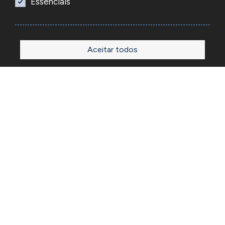
Essenciais
Aceitar todos
Início
Loja
Sobre
Outlet
Blog
Contactos
A Reacel é uma empresa grossista de relojoaria e ourivesaria
em Portugal, fundada em 1969. Dedica-se à importação e
comércio de produtos, acessórios e ferramentas
especializadas para as atividades de relojoaria e ourivesaria
e que disponibiliza os preços de revenda para profissionais