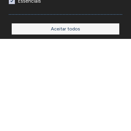
Essenciais
Aceitar todos
Início
Loja
Sobre
Outlet
Blog
Contactos
A Reacel é uma empresa grossista de relojoaria e ourivesaria
em Portugal, fundada em 1969. Dedica-se à importação e
comércio de produtos, acessórios e ferramentas
especializadas para as atividades de relojoaria e ourivesaria
e que disponibiliza os preços de revenda para profissionais