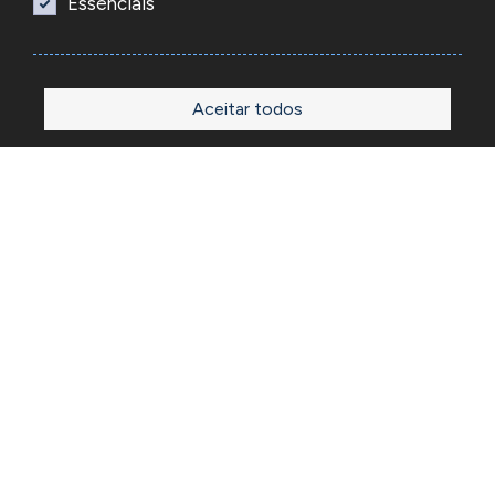
Essenciais
Aceitar todos
Início
Loja
Sobre
Outlet
Blog
Contactos
A Reacel é uma empresa grossista de relojoaria e ourivesaria
em Portugal, fundada em 1969. Dedica-se à importação e
comércio de produtos, acessórios e ferramentas
especializadas para as atividades de relojoaria e ourivesaria
e que disponibiliza os preços de revenda para profissionais