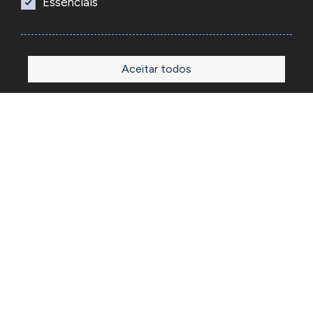
Essenciais
Aceitar todos
Início
Loja
Sobre
Outlet
Blog
Contactos
A Reacel é uma empresa grossista de relojoaria e ourivesaria
em Portugal, fundada em 1969. Dedica-se à importação e
comércio de produtos, acessórios e ferramentas
especializadas para as atividades de relojoaria e ourivesaria
e que disponibiliza os preços de revenda para profissionais