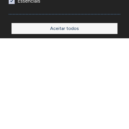
Essenciais
Aceitar todos
Início
Loja
Sobre
Outlet
Blog
Contactos
A Reacel é uma empresa grossista de relojoaria e ourivesaria
em Portugal, fundada em 1969. Dedica-se à importação e
comércio de produtos, acessórios e ferramentas
especializadas para as atividades de relojoaria e ourivesaria
e que disponibiliza os preços de revenda para profissionais