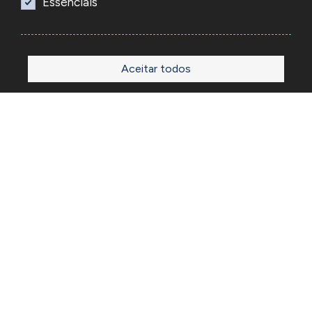
Essenciais
Aceitar todos
Início
Loja
Sobre
Outlet
Blog
Contactos
A Reacel é uma empresa grossista de relojoaria e ourivesaria
em Portugal, fundada em 1969. Dedica-se à importação e
comércio de produtos, acessórios e ferramentas
especializadas para as atividades de relojoaria e ourivesaria
e que disponibiliza os preços de revenda para profissionais