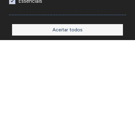
Essenciais
Aceitar todos
Início
Loja
Sobre
Outlet
Blog
Contactos
A Reacel é uma empresa grossista de relojoaria e ourivesaria
em Portugal, fundada em 1969. Dedica-se à importação e
comércio de produtos, acessórios e ferramentas
especializadas para as atividades de relojoaria e ourivesaria
e que disponibiliza os preços de revenda para profissionais