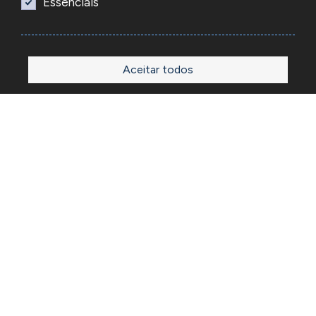
Essenciais
Aceitar todos
Início
Loja
Sobre
Outlet
Blog
Contactos
A Reacel é uma empresa grossista de relojoaria e ourivesaria
em Portugal, fundada em 1969. Dedica-se à importação e
comércio de produtos, acessórios e ferramentas
especializadas para as atividades de relojoaria e ourivesaria
e que disponibiliza os preços de revenda para profissionais