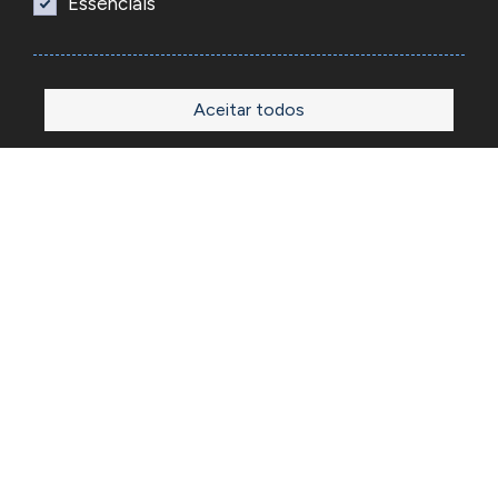
Essenciais
Aceitar todos
Início
Loja
Sobre
Outlet
Blog
Contactos
A Reacel é uma empresa grossista de relojoaria e ourivesaria
em Portugal, fundada em 1969. Dedica-se à importação e
comércio de produtos, acessórios e ferramentas
especializadas para as atividades de relojoaria e ourivesaria
e que disponibiliza os preços de revenda para profissionais