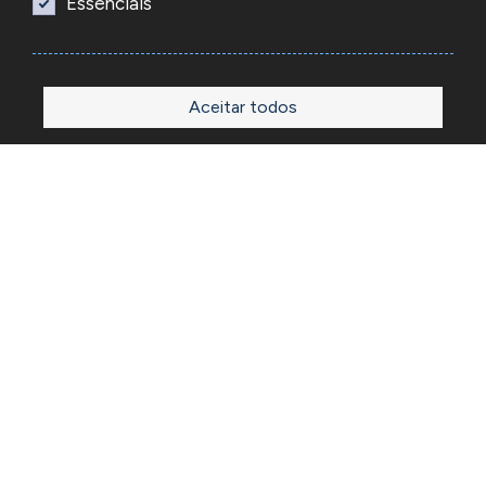
Essenciais
Aceitar todos
Início
Loja
Sobre
Outlet
Blog
Contactos
A Reacel é uma empresa grossista de relojoaria e ourivesaria
em Portugal, fundada em 1969. Dedica-se à importação e
comércio de produtos, acessórios e ferramentas
especializadas para as atividades de relojoaria e ourivesaria
e que disponibiliza os preços de revenda para profissionais