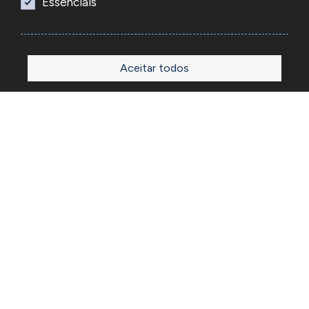
Essenciais
Aceitar todos
Início
Loja
Sobre
Outlet
Blog
Contactos
A Reacel é uma empresa grossista de relojoaria e ourivesaria
em Portugal, fundada em 1969. Dedica-se à importação e
comércio de produtos, acessórios e ferramentas
especializadas para as atividades de relojoaria e ourivesaria
e que disponibiliza os preços de revenda para profissionais