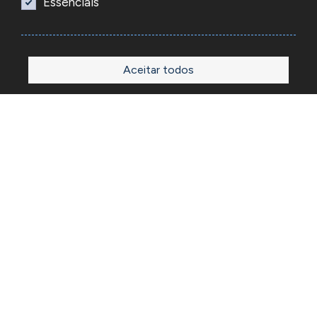
Essenciais
Aceitar todos
Início
Loja
Sobre
Outlet
Blog
Contactos
A Reacel é uma empresa grossista de relojoaria e ourivesaria
em Portugal, fundada em 1969. Dedica-se à importação e
comércio de produtos, acessórios e ferramentas
especializadas para as atividades de relojoaria e ourivesaria
e que disponibiliza os preços de revenda para profissionais