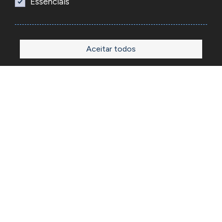
Essenciais
Aceitar todos
Início
Loja
Sobre
Outlet
Blog
Contactos
A Reacel é uma empresa grossista de relojoaria e ourivesaria
em Portugal, fundada em 1969. Dedica-se à importação e
comércio de produtos, acessórios e ferramentas
especializadas para as atividades de relojoaria e ourivesaria
e que disponibiliza os preços de revenda para profissionais