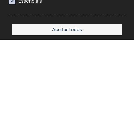
Essenciais
Aceitar todos
Início
Loja
Sobre
Outlet
Blog
Contactos
A Reacel é uma empresa grossista de relojoaria e ourivesaria
em Portugal, fundada em 1969. Dedica-se à importação e
comércio de produtos, acessórios e ferramentas
especializadas para as atividades de relojoaria e ourivesaria
e que disponibiliza os preços de revenda para profissionais