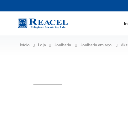
In
Início
Loja
Joalharia
Joalharia em aço
Akz