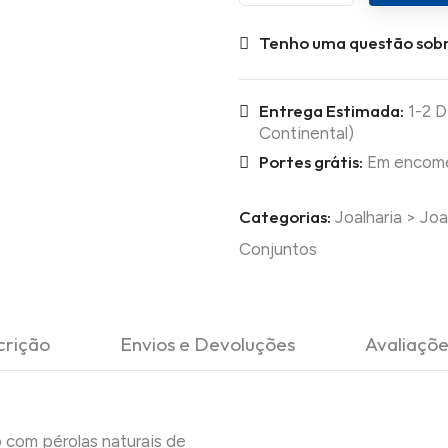
Tenho uma questão sobr
Entrega Estimada:
1-2 D
Continental)
Portes grátis:
Em encomen
Categorias:
Joalharia
>
Joa
Conjuntos
crição
Envios e Devoluções
Avaliaçõe
 com pérolas naturais de