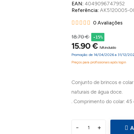
EAN:
4049096747952
Referência:
AK5120005-0
0 Avaliações
18.70 €
-15%
15.90 €
IVA incluído
Promoção: de 14/04/2026 a 31/12/20
Preços para profissionais após login
Conjunto de brincos e cola
naturais de água doce.
-
+
A