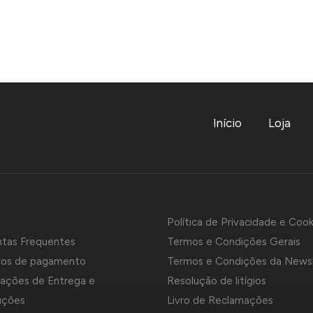
Início
Loja
Política de Privacidade e Cook
ntas Frequentes
Termos e Condições Gerais
os de pagamento
Termos e Condições da News
ações de Entrega e
Resolução de litígios
uções
Livro de Reclamações