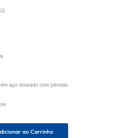
02
26
r em aço dourado com pérolas
dicionar ao Carrinho