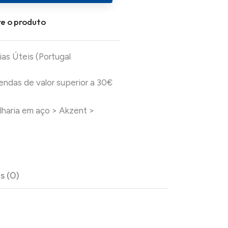
e o produto
ias Úteis (Portugal
das de valor superior a 30€
lharia em aço
>
Akzent
>
s (0)