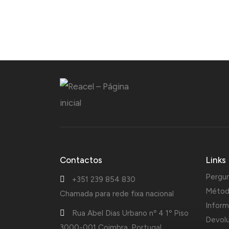
Contactos
Links
Pergu
+351 239 854 830
Métod
Chamada para rede fixa nacional
Inform
Rua Abel Dias Urbano nº 4 1º Piso
Devol
3000-001 Coimbra, Portugal