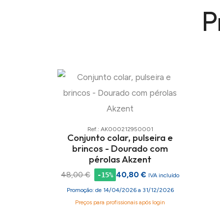
P
Ref.: AK000212950001
Conjunto colar, pulseira e
brincos - Dourado com
pérolas Akzent
48,00 €
40,80 €
-15%
IVA incluído
Promoção: de 14/04/2026 a 31/12/2026
Preços para profissionais após login