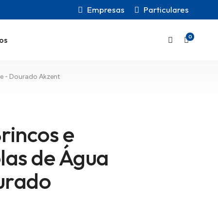
Empresas
Particulares
0
os
ce - Dourado Akzent
rincos e
las de Água
urado