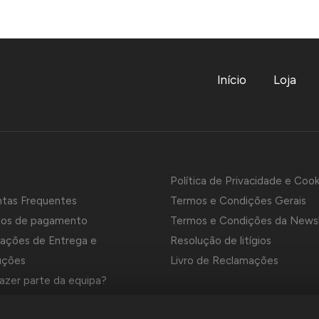
Início
Loja
Política de Privacidade e Cook
ntas Frequentes
Termos e Condições Gerais
os de pagamento
Termos e Condições da News
ações de Entrega e
Resolução de litígios
uções
Livro de Reclamações
azer parte da equipa?
es e Marcas da Contrastaria