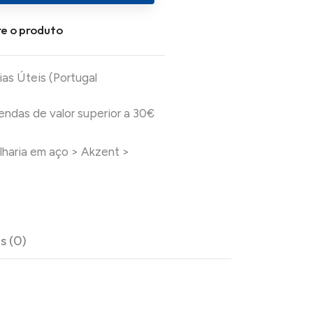
e o produto
ias Úteis (Portugal
das de valor superior a 30€
lharia em aço
>
Akzent
>
s (0)