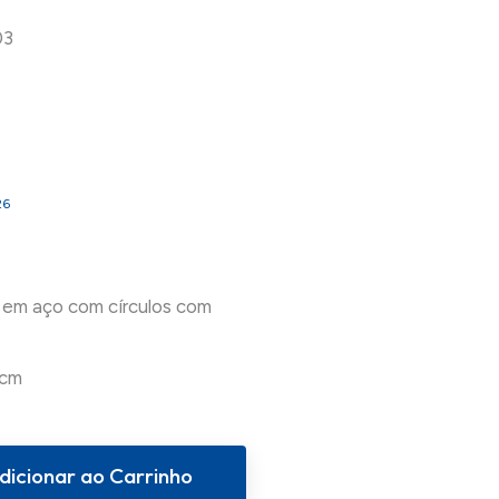
03
26
r em aço com círculos com
dicionar ao Carrinho