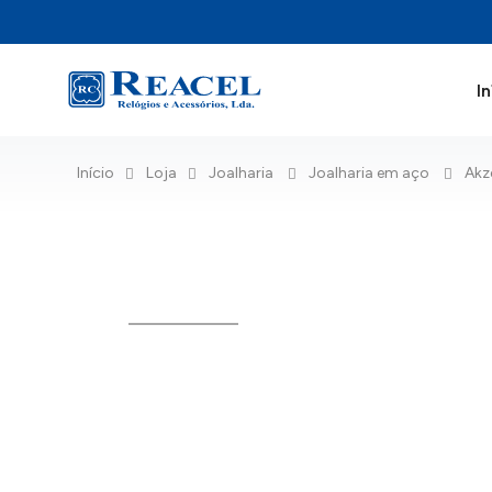
In
Início
Loja
Joalharia
Joalharia em aço
Akz