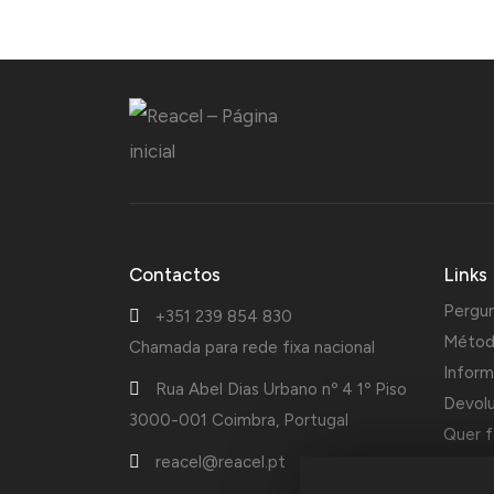
Contactos
Links
Pergu
+351 239 854 830
Métod
Chamada para rede fixa nacional
Inform
Rua Abel Dias Urbano nº 4 1º Piso
Devol
3000-001 Coimbra, Portugal
Quer f
reacel@reacel.pt
Cotaçõ