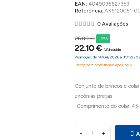
EAN:
4049096627353
Referência:
AK5120051-0
0 Avaliações
26.00 €
-15%
22.10 €
IVA incluído
Promoção: de 14/04/2026 a 31/12/20
Preços para profissionais após login
Conjunto de brincos e cola
zircónias pretas.
-
+
A