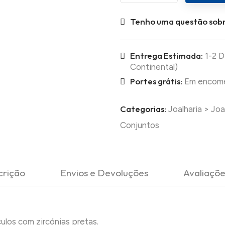
Tenho uma questão sobr
Entrega Estimada:
1-2 D
Continental)
Portes grátis:
Em encomen
Categorias:
Joalharia
>
Joa
Conjuntos
crição
Envios e Devoluções
Avaliaçõe
ulos com zircónias pretas.