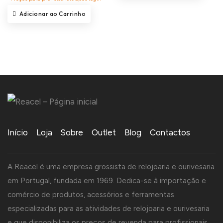
Adicionar ao Carrinho
Início
Loja
Sobre
Outlet
Blog
Contactos
A Reacel é uma empresa grossista de relojoaria e ourivesaria
em Portugal, fundada em 1969. Dedica-se à importação e
comércio de produtos, acessórios e ferramentas
especializadas para as atividades de relojoaria e ourivesaria
e que disponibiliza os preços de revenda para profissionais