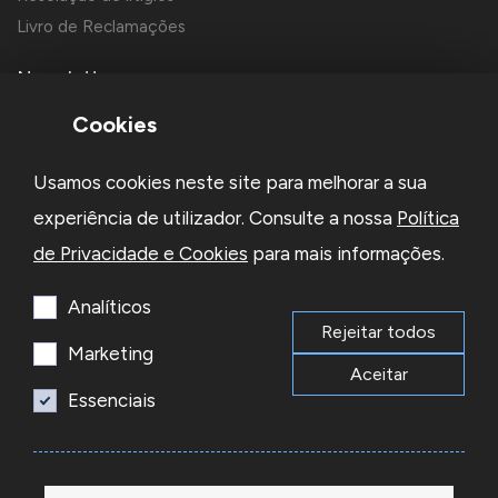
Livro de Reclamações
Newsletter
Cookies
Usamos cookies neste site para melhorar a sua
experiência de utilizador. Consulte a nossa
Política
de Privacidade e Cookies
para mais informações.
Li e aceito a
Política de Privacidade
e os
Termos e Condições
da Newsletter
Analíticos
Rejeitar todos
Subscrever
Marketing
Aceitar
Essenciais
© 2026 Reacel Todos os direitos reservados.
Developed by