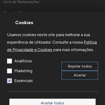
Livro de Reclamações
Newsletter
Cookies
Usamos cookies neste site para melhorar a sua
experiência de utilizador. Consulte a nossa
Política
de Privacidade e Cookies
para mais informações.
Li e aceito a
Política de Privacidade
e os
Termos e Condições
da Newsletter
Analíticos
Rejeitar todos
Subscrever
Marketing
Aceitar
Essenciais
© 2026 Reacel Todos os direitos reservados.
Developed by
Aceitar todos