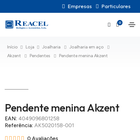
Empresas
Particulares
0
Início
Loja
Joalharia
Joalharia em aço
Akzent
Pendentes
Pendente menina Akzent
Pendente menina Akzent
EAN:
4049096801258
Referência:
AK5020158-001
0 Avaliações