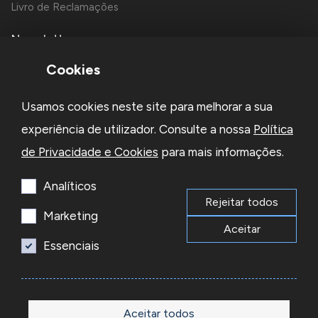
Livro de Reclamações
Newsletter
Cookies
Usamos cookies neste site para melhorar a sua
experiência de utilizador. Consulte a nossa
Política
de Privacidade e Cookies
para mais informações.
Li e aceito a
Política de Privacidade
e os
Termos e Condições
da Newsletter
Analíticos
Rejeitar todos
Subscrever
Marketing
Aceitar
Essenciais
© 2026 Reacel Todos os direitos reservados.
Developed by
Aceitar todos