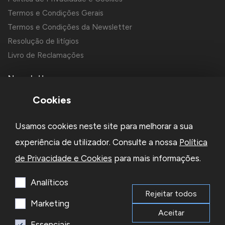
Termos e Condições Gerais
Termos e Condições da Newsletter
Resolução de litígios
Livro de Reclamações
Newsletter
Cookies
Usamos cookies neste site para melhorar a sua
experiência de utilizador. Consulte a nossa
Política
de Privacidade e Cookies
para mais informações.
Li e aceito a
Política de Privacidade
e os
Termos e Condições
da Newsletter
Analíticos
Rejeitar todos
Subscrever
Marketing
Aceitar
Essenciais