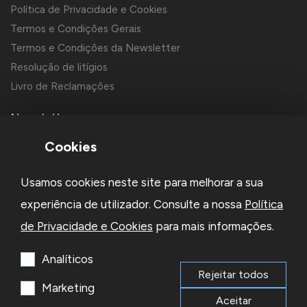
Política de Privacidade e Cookies
Termos e Condições Gerais
Termos e Condições da Newsletter
Resolução de litígios
Livro de Reclamações
Newsletter
Cookies
Usamos cookies neste site para melhorar a sua
experiência de utilizador. Consulte a nossa
Política
de Privacidade e Cookies
para mais informações.
Li e aceito a
Política de Privacidade
e os
Termos e Condições
da Newsletter
Analíticos
Rejeitar todos
Subscrever
Marketing
Aceitar