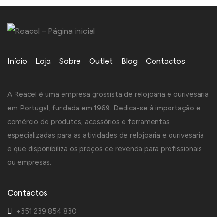
Início
Loja
Sobre
Outlet
Blog
Contactos
A Reacel é uma empresa grossista de relojoaria e ourivesaria
em Portugal, fundada em 1969. Dedica-se à importação e
comércio de produtos, acessórios e ferramentas
especializadas para as atividades de relojoaria e ourivesaria
e que disponibiliza os preços de revenda para profissionais
ou empresas.
Contactos
+351 239 854 830