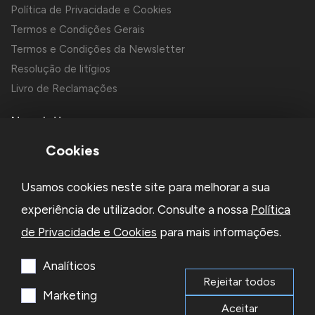
Política de Privacidade e Cookies
Termos e Condições Gerais
Termos e Condições da Newsletter
Resolução de litígios
Livro de Reclamações
Newsletter
Cookies
Usamos cookies neste site para melhorar a sua
experiência de utilizador. Consulte a nossa
Política
de Privacidade e Cookies
para mais informações.
Li e aceito a
Política de Privacidade
e os
Termos e Condições
da Newsletter
Analíticos
Rejeitar todos
Subscrever
Marketing
Aceitar