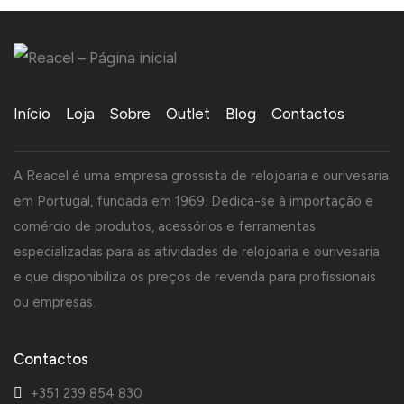
Início
Loja
Sobre
Outlet
Blog
Contactos
A Reacel é uma empresa grossista de relojoaria e ourivesaria
em Portugal, fundada em 1969. Dedica-se à importação e
comércio de produtos, acessórios e ferramentas
especializadas para as atividades de relojoaria e ourivesaria
e que disponibiliza os preços de revenda para profissionais
ou empresas.
Contactos
+351 239 854 830