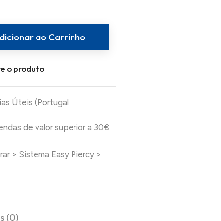
dicionar ao Carrinho
e o produto
ias Úteis (Portugal
das de valor superior a 30€
urar
>
Sistema Easy Piercy
>
s (0)