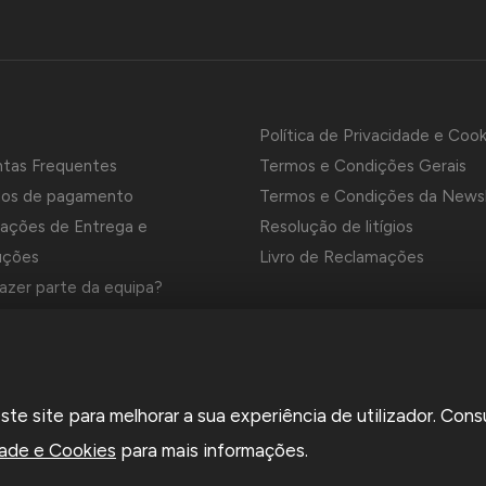
Política de Privacidade e Cook
ntas Frequentes
Termos e Condições Gerais
os de pagamento
Termos e Condições da News
ações de Entrega e
Resolução de litígios
uções
Livro de Reclamações
azer parte da equipa?
es e Marcas da Contrastaria
el é uma empresa grossista de relojoaria e ourivesaria em Portug
e site para melhorar a sua experiência de utilizador. Cons
a em 1969. Dedica-se à importação e comércio de produtos,
rios e ferramentas especializadas para as atividades de relojoari
dade e Cookies
para mais informações.
saria e que disponibiliza os preços de revenda para profissionais o