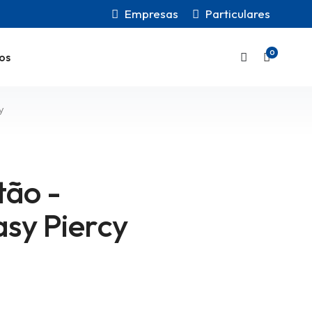
Empresas
Particulares
0
os
y
tão -
sy Piercy