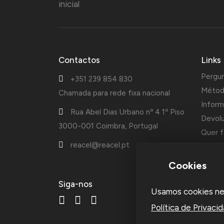
Contactos
Links
Pergu
+351 239 854 830
Métod
Chamada para rede fixa nacional
Inform
Rua Abel Dias Urbano nº 4 1º Piso
Devol
3000-001 Coimbra, Portugal
Quer f
reacel@reacel.pt
Cotaçõ
Cookies
A Reac
Siga-nos
Usamos cookies nest
fundad
acessó
Política de Privaci
ourive