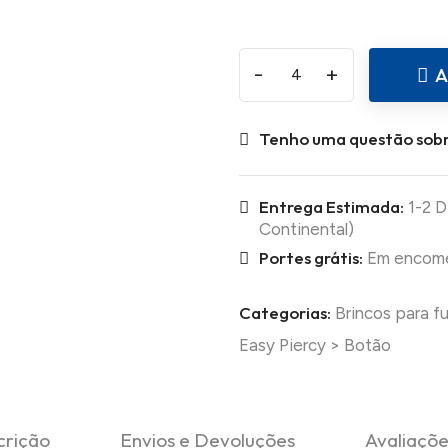
-
+
A
Tenho uma questão sobr
Entrega Estimada:
1-2 D
Continental)
Portes grátis:
Em encomen
Categorias:
Brincos para f
Easy Piercy
>
Botão
crição
Envios e Devoluções
Avaliaçõe