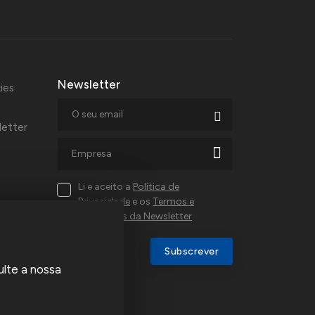
Newsletter
ies
letter
Li e aceito a
Política de
Privacidade
e os
Termos e
Condições da Newsletter
al,
Subscrever
ulte a nossa
a e
u