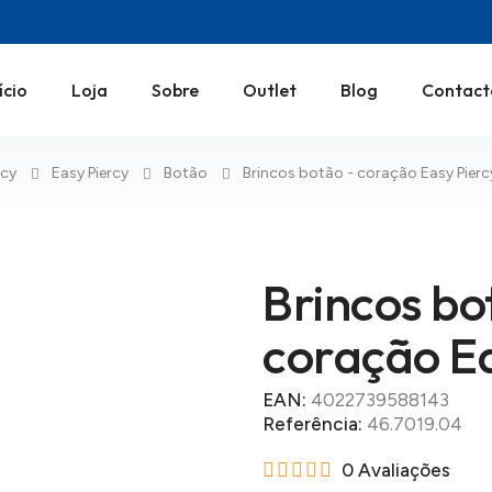
ício
Loja
Sobre
Outlet
Blog
Contact
rcy
Easy Piercy
Botão
Brincos botão - coração Easy Pierc
Brincos bo
coração Ea
EAN:
4022739588143
Referência:
46.7019.04
0 Avaliações