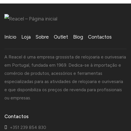
Início
Loja
Sobre
Outlet
Blog
Contactos
A Reacel é uma empresa grossista de relojoaria e ourivesaria
em Portugal, fundada em 1969. Dedica-se à importação e
comércio de produtos, acessórios e ferramentas
especializadas para as atividades de relojoaria e ourivesaria
e que disponibiliza os preços de revenda para profissionais
ou empresas.
Contactos
+351 239 854 830