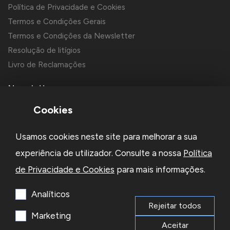
Política de Privacidade e Cookies
Termos e Condições Gerais
Termos e Condições da Newsletter
Resolução de litígios
Livro de Reclamações
Newsletter
Cookies
Usamos cookies neste site para melhorar a sua
experiência de utilizador. Consulte a nossa
Política
de Privacidade e Cookies
para mais informações.
Li e aceito a
Política de Privacidade
e os
Termos e Condições
da Newsletter
Analíticos
Rejeitar todos
Subscrever
Marketing
Aceitar