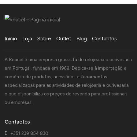
Início
Loja
Sobre
Outlet
Blog
Contactos
A Reacel é uma empresa grossista de relojoaria e ourivesaria
em Portugal, fundada em 1969. Dedica-se à importação e
comércio de produtos, acessórios e ferramentas
especializadas para as atividades de relojoaria e ourivesaria
e que disponibiliza os preços de revenda para profissionais
ou empresas.
Contactos
+351 239 854 830