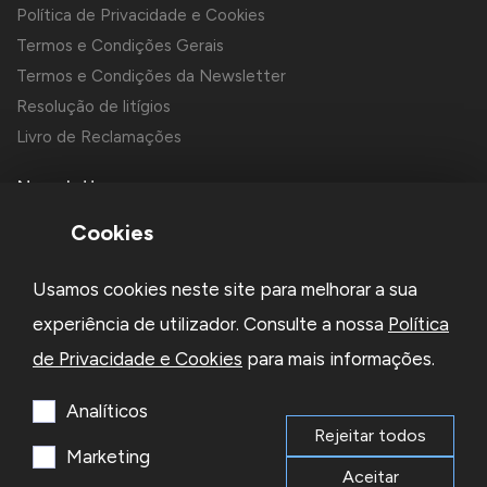
Política de Privacidade e Cookies
Termos e Condições Gerais
Termos e Condições da Newsletter
Resolução de litígios
Livro de Reclamações
Newsletter
Cookies
Usamos cookies neste site para melhorar a sua
experiência de utilizador. Consulte a nossa
Política
de Privacidade e Cookies
para mais informações.
Li e aceito a
Política de Privacidade
e os
Termos e Condições
da Newsletter
Analíticos
Rejeitar todos
Subscrever
Marketing
Aceitar