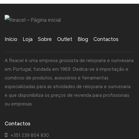
Início
Loja
Sobre
Outlet
Blog
Contactos
A Reacel é uma empresa grossista de relojoaria e ourivesaria
em Portugal, fundada em 1969. Dedica-se à importação e
comércio de produtos, acessórios e ferramentas
especializadas para as atividades de relojoaria e ourivesaria
e que disponibiliza os preços de revenda para profissionais
ou empresas.
Contactos
+351 239 854 830