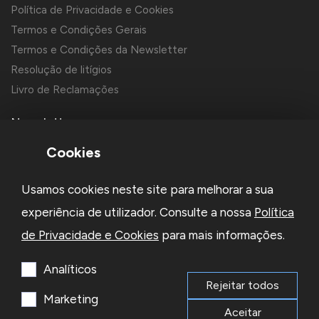
Política de Privacidade e Cookies
Termos e Condições Gerais
Termos e Condições da Newsletter
Resolução de litígios
Livro de Reclamações
Newsletter
Cookies
Usamos cookies neste site para melhorar a sua
experiência de utilizador. Consulte a nossa
Política
de Privacidade e Cookies
para mais informações.
Li e aceito a
Política de Privacidade
e os
Termos e Condições
da Newsletter
Analíticos
Rejeitar todos
Subscrever
Marketing
Aceitar