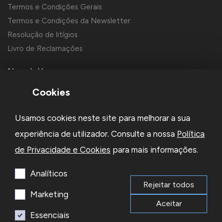
Termos e Condições Gerais
Termos e Condições da Newsletter
Resolução de litígios
Livro de Reclamações
Newsletter
Cookies
Usamos cookies neste site para melhorar a sua
experiência de utilizador. Consulte a nossa
Política
de Privacidade e Cookies
para mais informações.
Li e aceito a
Política de Privacidade
e os
Termos e Condições
da Newsletter
Analíticos
Rejeitar todos
Subscrever
Marketing
Aceitar
Essenciais