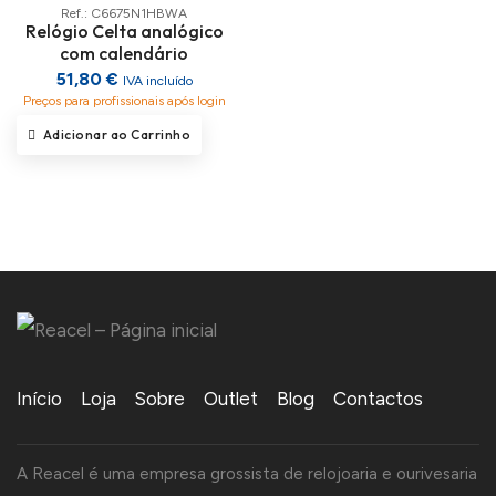
Ref.: C6675N1HBWA
Relógio Celta analógico
com calendário
51,80 €
IVA incluído
Preços para profissionais após login
Adicionar ao Carrinho
Início
Loja
Sobre
Outlet
Blog
Contactos
A Reacel é uma empresa grossista de relojoaria e ourivesaria