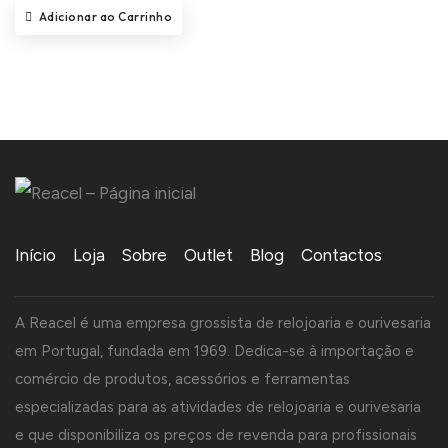
Adicionar ao Carrinho
Início
Loja
Sobre
Outlet
Blog
Contactos
A Reacel é uma empresa grossista de relojoaria e ourivesaria
em Portugal, fundada em 1969. Dedica-se à importação e
comércio de produtos, acessórios e ferramentas
especializadas para as atividades de relojoaria e ourivesaria
e que disponibiliza os preços de revenda para profissionais