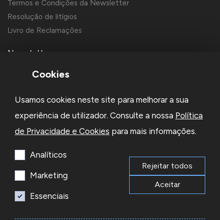
Termos e Condições da Newsletter
Resolução de litígios
Livro de Reclamações
Newsletter
Cookies
Usamos cookies neste site para melhorar a sua
experiência de utilizador. Consulte a nossa
Política
de Privacidade e Cookies
para mais informações.
Li e aceito a
Política de Privacidade
e os
Termos e Condições
da Newsletter
Analíticos
Rejeitar todos
Subscrever
Marketing
Aceitar
Essenciais