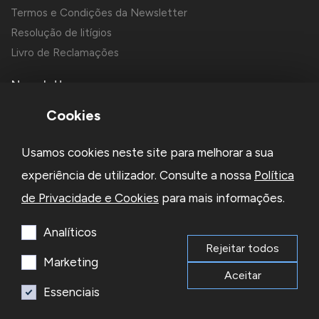
Termos e Condições da Newsletter
Resolução de litígios
Livro de Reclamações
Newsletter
Cookies
Usamos cookies neste site para melhorar a sua
experiência de utilizador. Consulte a nossa
Política
de Privacidade e Cookies
para mais informações.
Li e aceito a
Política de Privacidade
e os
Termos e Condições
da Newsletter
Analíticos
Rejeitar todos
Subscrever
Marketing
Aceitar
Essenciais