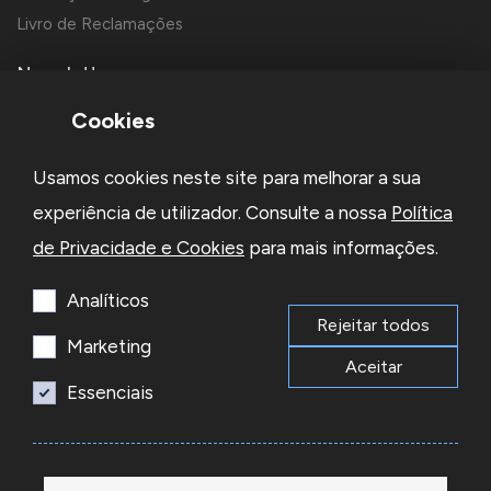
Livro de Reclamações
Newsletter
Cookies
Usamos cookies neste site para melhorar a sua
experiência de utilizador. Consulte a nossa
Política
de Privacidade e Cookies
para mais informações.
Li e aceito a
Política de Privacidade
e os
Termos e Condições
da Newsletter
Analíticos
Rejeitar todos
Subscrever
Marketing
Aceitar
Essenciais
© 2026 Reacel Todos os direitos reservados.
Developed by