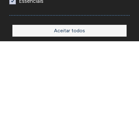
Essenciais
Aceitar todos
Início
Loja
Sobre
Outlet
Blog
Contactos
A Reacel é uma empresa grossista de relojoaria e ourivesaria
em Portugal, fundada em 1969. Dedica-se à importação e
comércio de produtos, acessórios e ferramentas
especializadas para as atividades de relojoaria e ourivesaria
e que disponibiliza os preços de revenda para profissionais