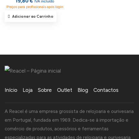
19,80 €
IVA incluído
Preços para profissionais após login
Adicionar ao Carrinho
Início
Loja
Sobre
Outlet
Blog
Contactos
A Reacel é uma empresa grossista de relojoaria e ourivesaria
em Portugal, fundada em 1969. Dedica-se à importação e
comércio de produtos, acessórios e ferramentas
especializadas para as atividades de relojoaria e ourivesaria