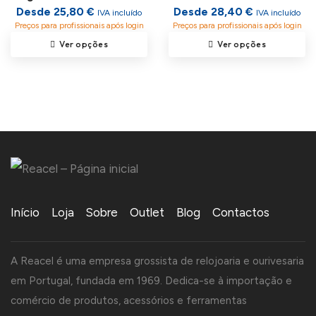
Desde 25,80 €
Desde 28,40 €
IVA incluído
IVA incluído
Preços para profissionais após login
Preços para profissionais após login
Ver opções
Ver opções
Início
Loja
Sobre
Outlet
Blog
Contactos
A Reacel é uma empresa grossista de relojoaria e ourivesaria
em Portugal, fundada em 1969. Dedica-se à importação e
comércio de produtos, acessórios e ferramentas