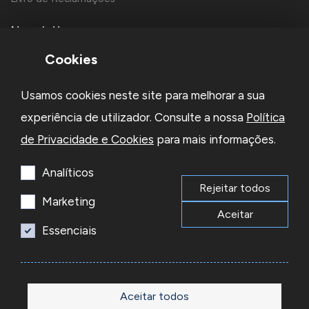
Newsletter
Cookies
Usamos cookies neste site para melhorar a sua
experiência de utilizador. Consulte a nossa
Política
de Privacidade e Cookies
para mais informações.
Li e aceito a
Política de Privacidade
e os
Termos e Condições
da Newsletter
Analíticos
Rejeitar todos
Subscrever
Marketing
Aceitar
Essenciais
© 2026 Reacel Todos os direitos reservados.
Developed by
Aceitar todos