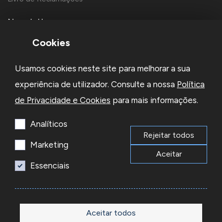
Newsletter
Cookies
Usamos cookies neste site para melhorar a sua
experiência de utilizador. Consulte a nossa
Política
de Privacidade e Cookies
para mais informações.
Li e aceito a
Política de Privacidade
e os
Termos e Condições
da Newsletter
Analíticos
Rejeitar todos
Subscrever
Marketing
Aceitar
Essenciais
© 2026 Reacel Todos os direitos reservados.
Developed by
Aceitar todos