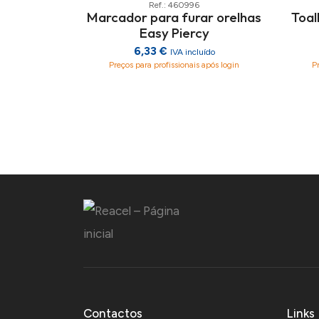
Ref.: 460996
Marcador para furar orelhas
Toal
Easy Piercy
6,33 €
IVA incluído
Preços para profissionais após login
P
Contactos
Links