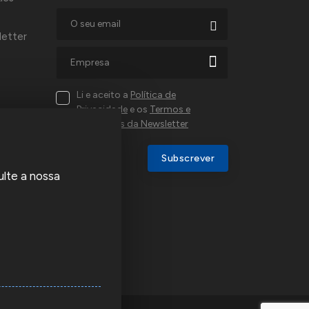
letter
Li e aceito a
Política de
Privacidade
e os
Termos e
Condições da Newsletter
al,
Subscrever
ulte a nossa
a e
u