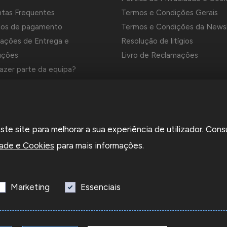
ntas Frequentes
Termos e Condições Gerais
os de pagamento
Termos e Condições da News
ações de Entrega e
Resolução de litígios
uções
Livro de Reclamações
azer parte da equipa?
es e Marcas da Contrastaria
el é uma empresa grossista de relojoaria e ourivesaria em Portug
e site para melhorar a sua experiência de utilizador. Cons
a em 1969. Dedica-se à importação e comércio de produtos,
rios e ferramentas especializadas para as atividades de relojoari
dade e Cookies
para mais informações.
saria e que disponibiliza os preços de revenda para profissionais o
sas.
Marketing
Essenciais