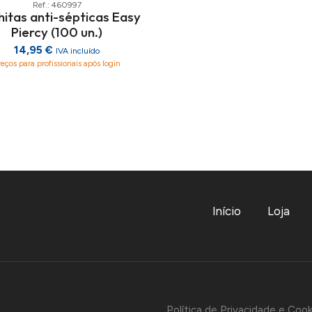
Ref.: 460997
hitas anti-sépticas Easy
Piercy (100 un.)
14,95 €
IVA incluído
reços para profissionais após login
Início
Loja
Política de Privacidade e Cook