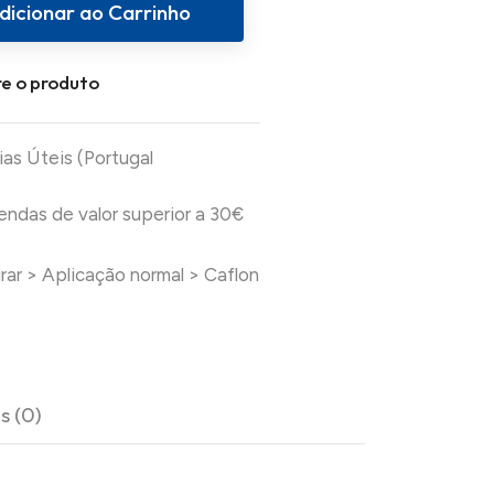
dicionar ao Carrinho
e o produto
ias Úteis (Portugal
das de valor superior a 30€
urar
>
Aplicação normal
>
Caflon
s (0)