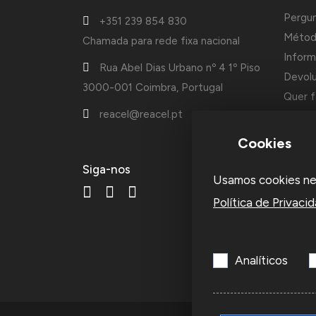
Pergu
+351 239 854 830
Métod
Chamada para rede fixa nacional
Inform
Rua Abel Dias Urbano nº 4 1º Piso
Devol
3000-001 Coimbra, Portugal
Quer f
reacel@reacel.pt
Cotaçõ
Cookies
A Reac
Siga-nos
Usamos cookies nest
fundad
acessó
Política de Privaci
ourive
empre
Analíticos