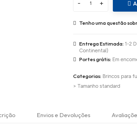
-
+
A
Tenho uma questão sobr
Entrega Estimada:
1-2 D
Continental)
Portes grátis:
Em encomen
Categorias:
Brincos para f
>
Tamanho standard
crição
Envios e Devoluções
Avaliaçõe