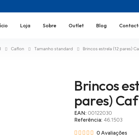
ício
Loja
Sobre
Outlet
Blog
Contact
l
Caflon
Tamanho standard
Brincos estrela (12 pares) C
Brincos est
pares) Caf
EAN:
00122030
Referência:
46.1503
0 Avaliações