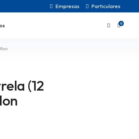
Empresas
Particulares
0
os
aflon
rela (12
lon