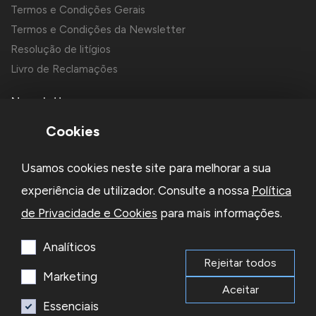
Termos e Condições Gerais
Termos e Condições da Newsletter
Resolução de litígios
Livro de Reclamações
Newsletter
Cookies
Usamos cookies neste site para melhorar a sua
experiência de utilizador. Consulte a nossa
Política
de Privacidade e Cookies
para mais informações.
Li e aceito a
Política de Privacidade
e os
Termos e Condições
da Newsletter
Analíticos
Rejeitar todos
Subscrever
Marketing
Aceitar
Essenciais