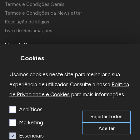
Termos e Condições Gerais
Termos e Condições da Newsletter
Resolução de litígios
Livro de Reclamações
Newsletter
Cookies
Usamos cookies neste site para melhorar a sua
experiência de utilizador. Consulte a nossa
Política
de Privacidade e Cookies
para mais informações.
Li e aceito a
Política de Privacidade
e os
Termos e Condições
da Newsletter
Analíticos
Rejeitar todos
Subscrever
Marketing
Aceitar
Essenciais